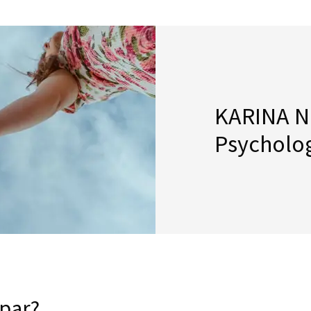
ŁÓWNA
O MNIE
KONTRAKT
OFERTA
KARINA 
Psycholo
 par?